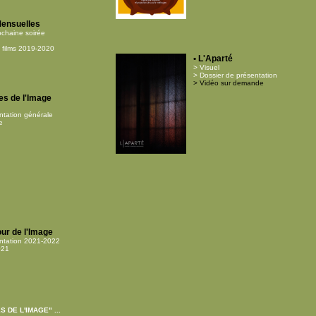
Mensuelles
rochaine soirée
s films 2019-2020
• L'Aparté
> Visuel
> Dossier de présentation
> Vidéo sur demande
tes de l'Image
ntation générale
e
ur de l'Image
entation 2021-2022
021
 DE L'IMAGE" ...