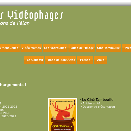
s mensuelles
Vidéo Mômes
Les Vadrouilles
Faites de l'Image
Ciné Tambouille
Pres
Le Collectif
Base de donnÃ©es
Presse
Amis
chargements !
• Le Ciné Tambouille
2
> Affiche en A3
on 2021-2022
> Dossier de présentation
ons
tés 2020
e 2020-2021