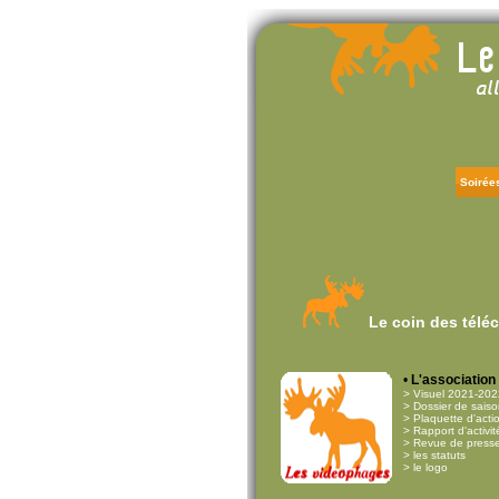
Soirée
Le coin des télé
•
L'association
> Visuel 2021-202
> Dossier de sais
> Plaquette d'acti
> Rapport d'activi
> Revue de press
> les statuts
>
le logo