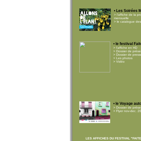
•
Les Soirées 
> l'affiche de la p
mensuelle
> le catalogue de
•
le festival Fai
> l'affiche en HD
> Dossier de prése
> Dossier de press
> Les photos
> Vidéo
•
le Voyage auto
> Dossier de prés
> Flyer nov-dec. 2
LES AFFICHES DU FESTIVAL "FAITES