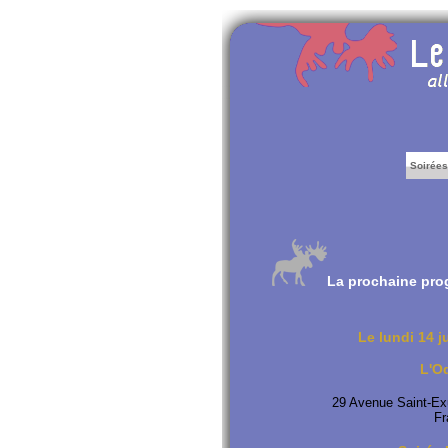
Soirée
La prochaine pro
Le lundi 14 j
L'O
29 Avenue Saint-Ex
F