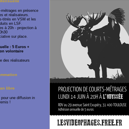
 Mensuelle
s-métrages en présence
es et réalisateurs.
s-titrés en VSM et les
duits en LSF.
s à 20h - projection à
0h30
iative sur place.
elle : 5 Euros +
ion volontaire
 des réalisateurs
ammation
an libre
pour une diffusion in
remis !