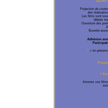
Soirée
Projection de court
des réalisatric
Les films sont sou
débats tra
Ouverture des porte
2
Buvette assoc
Adhésion annu
Participat
*
= en présence
Progr
+ Ecr
Amenez vos films 
ext