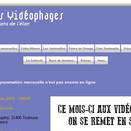
s mensuelles
Vidéo Mômes
Les Vadrouilles
Faites de l'Image
Ciné Tambouille
Pres
Le Collectif
Base de données
Presse
Amis
grammation mensuelle n'est pas encore en ligne
uin 2021 - 20h00
dyssée
upéry, 31400 Toulouse,
rance