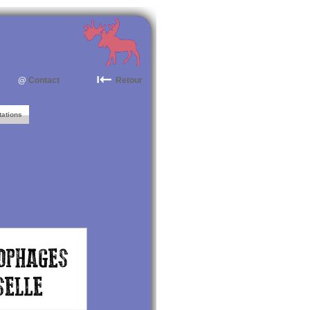
@
Contact
Retour
tations