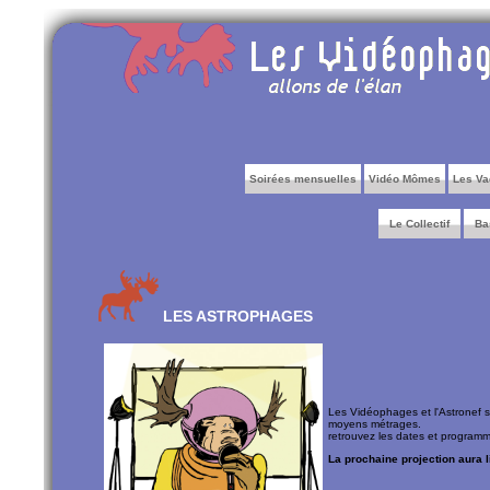
Soirées mensuelles
Vidéo Mômes
Les Va
Le Collectif
Bas
LES ASTROPHAGES
Les Vidéophages et l'Astronef se
moyens métrages.
retrouvez les dates et programm
La prochaine projection aura li